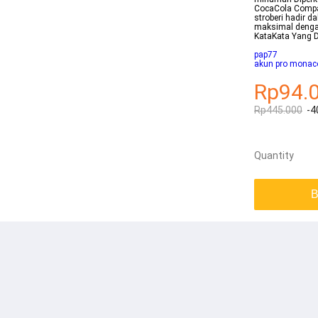
CocaCola Compa
stroberi hadir d
maksimal dengan
KataKata Yang D
pap77
akun pro monaco
Rp94.
Rp445.000
-4
Quantity
B