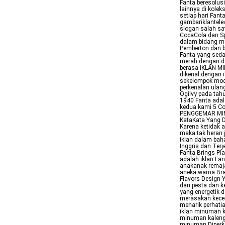
Fanta beresolusi
lainnya di kolek
setiap hari Fan
gambariklantele
slogan salah sat
CocaCola dan Sp
dalam bidang mi
Pemberton dan b
Fanta yang seda
merah dengan di
berasa IKLAN M
dikenal dengan 
sekelompok mod
perkenalan ulan
Ogilvy pada tah
1940 Fanta adal
kedua kami 5 C
PENGGEMAR MINU
KataKata Yang 
Karena ketidak a
maka tak heran 
iklan dalam bah
Inggris dan Ter
Fanta Brings Pl
adalah iklan Fa
anakanak remaj
aneka warna Bra
Flavors Design 
dari pesta dan
yang energetik 
merasakan kecer
menarik perhati
iklan minuman k
minuman kaleng 
minuman Diperke