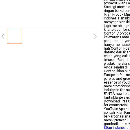
promosi iklan Fa
Strategi utama
ringan berkarbo
Iklan Produk Mi
Indonesia ensik
menyegarkan ik
juga membangki
kita telusuri b
Contoh Storyboa
kelezatan Fanta
pengalaman yan
hanya memuask
hati Contoh Post
datang dari ikl
cerita yang cuku
tersebut Fanta 
produk mereka s
Anda sendiri di 
Contoh Iklan M
European Partne
purples and gree
essence of youth
mere promotions 
indulge in the 
FANTA how to d
fantaiklantelev
Download Free G
for commercial 
YouTube Apa kau
contoh iklan Fan
berkarbonasi ma
merek pioneer ju
gambariklantele
80an indonesia