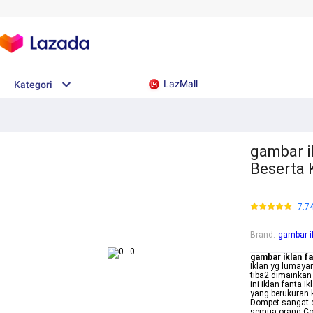
LazMall
Kategori
gambar i
Beserta 
7.7
Brand
:
gambar i
gambar iklan f
Iklan yg lumaya
tiba2 dimainkan
ini iklan fanta 
yang berukuran 
Dompet sangat c
semua orang Cont