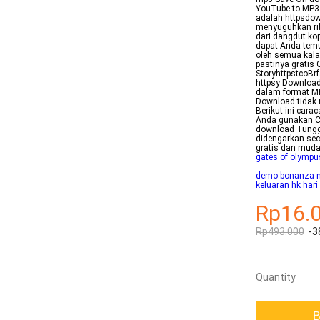
YouTube to MP3
adalah httpsdo
menyuguhkan rib
dari dangdut ko
dapat Anda temu
oleh semua kala
pastinya gratis 
StoryhttpstcoB
httpsy Download
dalam format MP
Download tidak 
Berikut ini car
Anda gunakan Car
download Tunggu
didengarkan sec
gratis dan muda
gates of olymp
demo bonanza 
keluaran hk hari 
Rp16.
Rp493.000
-3
Quantity
B