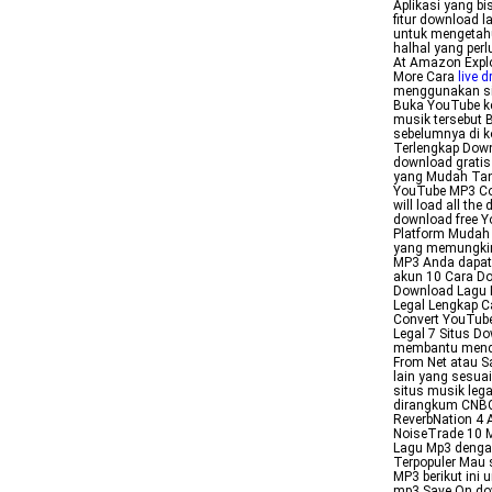
Aplikasi yang bi
fitur download l
untuk mengetah
halhal yang per
At Amazon Explo
More Cara
live 
menggunakan sit
Buka YouTube ke
musik tersebut 
sebelumnya di 
Terlengkap Down
download gratis
yang Mudah Tanp
YouTube MP3 Conv
will load all th
download free Y
Platform Mudah
yang memungkin
MP3 Anda dapat
akun 10 Cara D
Download Lagu M
Legal Lengkap C
Convert YouTube
Legal 7 Situs D
membantu mendo
From Net atau Sa
lain yang sesua
situs musik lega
dirangkum CNBC 
ReverbNation 4 
NoiseTrade 10 
Lagu Mp3 denga
Terpopuler Mau 
MP3 berikut in
mp3 Save On dow