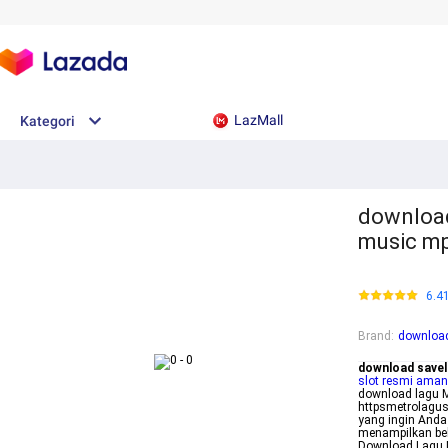
LazMall
Kategori
download
music m
6.4
Brand
:
download
download savel
slot resmi aman
download lagu M
httpsmetrolagus
yang ingin Anda
menampilkan beb
Download Lagu MP