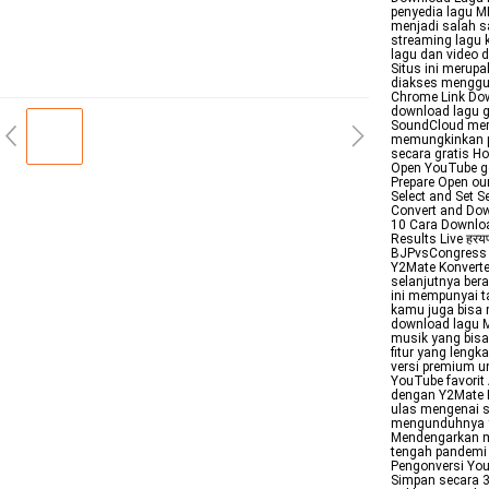
penyedia lagu M
menjadi salah s
streaming lagu 
lagu dan video
Situs ini merup
diakses menggun
Chrome Link Dow
download lagu g
SoundCloud meru
memungkinkan p
secara gratis H
Open YouTube go
Prepare Open our
Select and Set S
Convert and Dow
10 Cara Downloa
Results Live हर
BJPvsCongress T
Y2Mate Konverte
selanjutnya ber
ini mempunyai ta
kamu juga bisa 
download lagu M
musik yang bisa 
fitur yang len
versi premium 
YouTube favorit
dengan Y2Mate K
ulas mengenai s
mengunduhnya y
Mendengarkan mu
tengah pandemi 
Pengonversi You
Simpan secara 