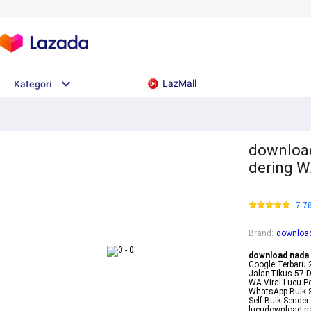
LazMall
Kategori
downloa
dering W
7.7
Brand
:
downloa
download nada
Google Terbaru
JalanTikus 57 
WA Viral Lucu P
WhatsApp Bulk 
Self Bulk Sende
lucudownload n