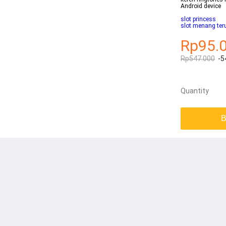
Android device
slot princess
slot menang ter
Rp95.
Rp547.000
-5
Quantity
B