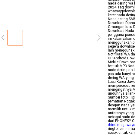
nada dering wa 
2024 Tag downl
whatsappdownloa
kerennada deri
Nada dering SM
Download Djana
Omongan lucu Do
Download Nada D
pengguna ponsel
ini kebanyakan 
menggunakan po
segera download
lain menggunak
Notifikasi WA d
HP Android Dow
Mobile Download
bentuk MP3 Nad
nada dering not
pas ada bunyi n
dering WA yang i
Lucu Korea Jawa
mempercepat res
mengingatnya Ma
unduhnya silahka
Sumber foto Tip
perhatian Nggak
dengan nada yang
memilih untuk 
antaranya yang 
sebagai nada d
dari PHONEKY C
rhino megaway
ringtone minimal
cocok untuk kamu