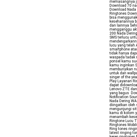
memasangnya ju
Download 70 nad
Download Nada D
Ringtones Downl
bisa menggunaka
kesehariannya ba
dan lainnya Sehi
mengganggu akt
200 Nada Dering
SMS terlucu unt
mendengarkannya
lucu yang telah
smartphone atau
tidak hanya dap
waspada tadak n
ponsel kamu sud
kamu inginkan S
membunyikan na
untuk dan wallpa
singer of the ye
Play Layanan Ri
dapat didownloa
Lenovo ZTE dan
yang bagus Dow
Notification So
Nada Dering WA 
diingatkan oleh
mengunjungi si
kamu di kolom y
menambah keser
Ringtone Lucu T
Ringtones Mobil
Ring tones ringi
latest ringing t
keren ringtones 