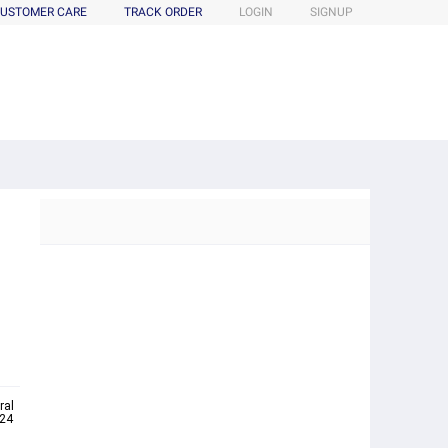
USTOMER CARE
TRACK ORDER
LOGIN
SIGNUP
ral
024