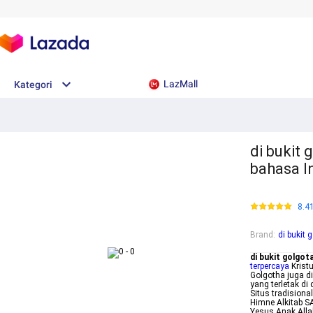
LazMall
Kategori
di bukit 
bahasa I
8.4
Brand
:
di bukit 
di bukit golgot
terpercaya
Krist
Golgotha juga d
yang terletak di
Situs tradision
Himne Alkitab S
Yesus Anak Alla