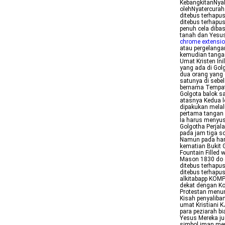
KebangkitanNyaD
olehNyatercurah
ditebus terhapu
ditebus terhapu
penuh cela dibas
tanah dan Yesus
chrome extensi
atau pergelanga
kemudian tangan
Umat Kristen In
yang ada di Gol
dua orang yang 
satunya di sebe
bernama Tempat 
Golgota balok sa
atasnya Kedua l
dipakukan melal
pertama tangan 
Ia harus menyusu
Golgotha Perjal
pada jam tiga so
Namun pada hari
kematian Bukit G
Fountain Filled
Mason 1830 do c
ditebus terhapu
ditebus terhapu
alkitabapp KOMP
dekat dengan Kot
Protestan menun
Kisah penyaliba
umat Kristiani 
para peziarah b
Yesus Mereka ju
simbol iman mer