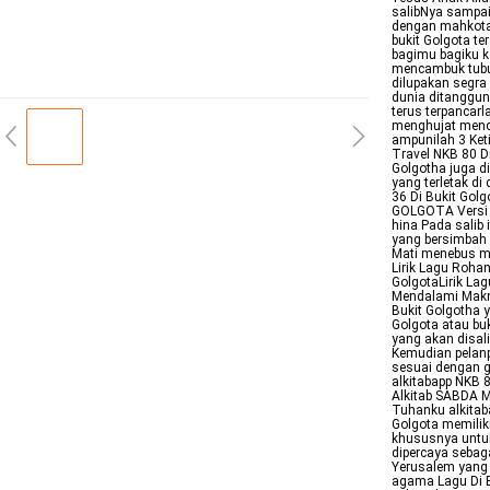
salibNya sampai
dengan mahkota
bukit Golgota t
bagimu bagiku k
mencambuk tubu
dilupakan segra 
dunia ditanggun
terus terpanca
menghujat mence
ampunilah 3 Ket
Travel NKB 80 Di
Golgotha juga d
yang terletak di
36 Di Bukit Gol
GOLGOTA Versi V
hina Pada salib 
yang bersimbah 
Mati menebus m
Lirik Lagu Roha
GolgotaLirik Lag
Mendalami Makna
Bukit Golgotha 
Golgota atau buk
yang akan disal
Kemudian pelanpe
sesuai dengan ga
alkitabapp NKB 
Alkitab SABDA M
Tuhanku alkitaba
Golgota memilik
khususnya untuk
dipercaya sebaga
Yerusalem yang 
agama Lagu Di B