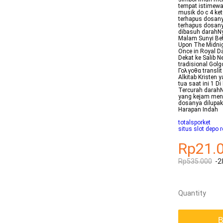
tempat istimewa 
musik do c 4 ke
terhapus dosany
terhapus dosany
dibasuh darahNy
Malam Sunyi Bet
Upon The Midnig
Once in Royal D
Dekat ke Salib N
tradisional Gol
Γολγοθα transli
Alkitab Kristen 
tua saat ini 1 D
Tercurah darahN
yang kejam men
dosanya dilupak
Harapan Indah
totalsporket
situs slot depo 
Rp21.
Rp535.000
-2
Quantity
B