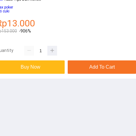
ax poker
ti cuki
Rp13.000
p153.000
-906%
uantity
Buy Now
Add To Cart