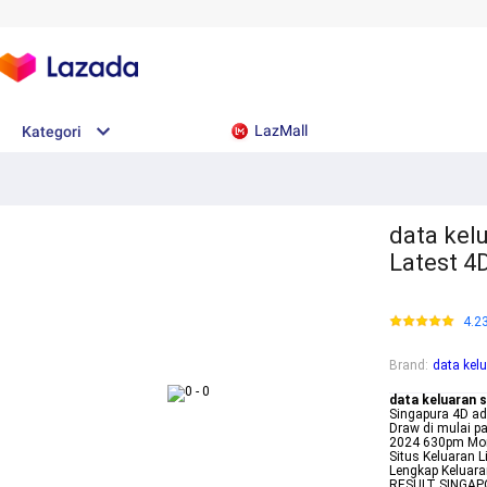
LazMall
Kategori
data kel
Latest 4
4.2
Brand
:
data kelu
data keluaran s
Singapura 4D ada
Draw di mulai p
2024 630pm Mon
Situs Keluaran 
Lengkap Keluaran
RESULT SINGAPO