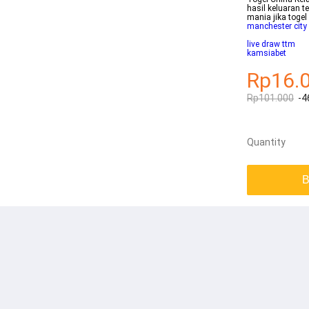
hasil keluaran t
mania jika togel
manchester city
live draw ttm
kamsiabet
Rp16.
Rp101.000
-4
Quantity
B