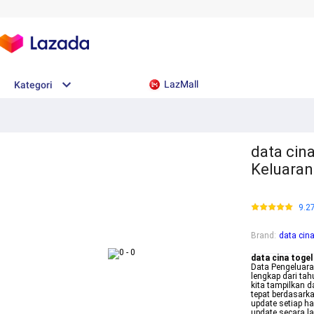
LazMall
Kategori
data cina
Keluaran
9.2
Brand
:
data cina
data cina togel
Data Pengeluara
lengkap dari ta
kita tampilkan 
tepat berdasark
update setiap ha
update secara la