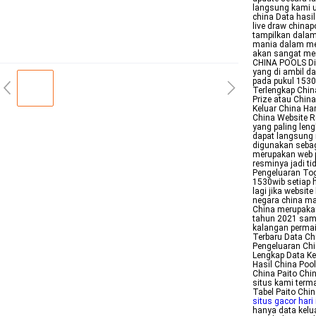
langsung kami u
china Data hasil
live draw china
tampilkan dalam
mania dalam mem
akan sangat m
CHINA POOLS Dis
yang di ambil da
pada pukul 1530w
Terlengkap Chin
Prize atau Chin
Keluar China Ha
China Website R
yang paling leng
dapat langsung 
digunakan sebag
merupakan web pe
resminya jadi ti
Pengeluaran Tog
1530wib setiap 
lagi jika websi
negara china ma
China merupakan
tahun 2021 sampa
kalangan permai
Terbaru Data Ch
Pengeluaran Chi
Lengkap Data Kel
Hasil China Pool
China Paito Chin
situs kami term
Tabel Paito Chi
situs gacor hari
hanya data kelua