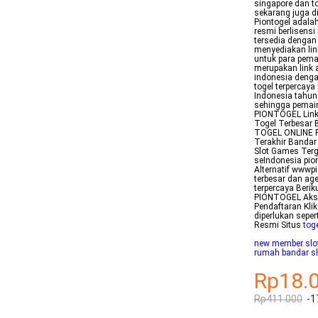
singapore dan t
sekarang juga di
Piontogel adala
resmi berlisensi
tersedia dengan
menyediakan link
untuk para pema
merupakan link a
indonesia dengan
togel terpercaya
Indonesia tahun
sehingga pemai
PIONTOGEL Link 
Togel Terbesar
TOGEL ONLINE P
Terakhir Bandar
Slot Games Terg
seIndonesia pion
Alternatif wwwpi
terbesar dan age
terpercaya Beri
PIONTOGEL Akses
Pendaftaran Klik
diperlukan sepe
Resmi Situs
tog
new member slot
rumah bandar sl
Rp18.
Rp411.000
-1