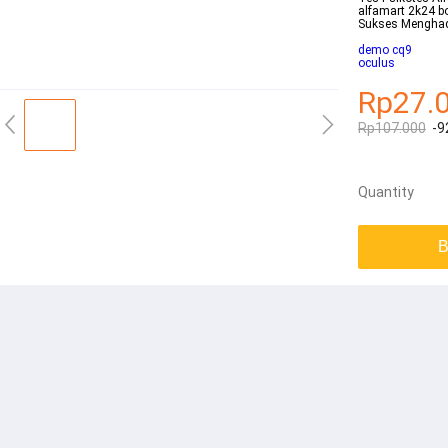
alfamart 2k24 b
Sukses Menghad
demo cq9
oculus
Rp27.
Rp107.000
-9
Quantity
B