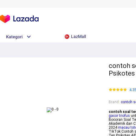
LazMall
Kategori
contoh s
Psikote
4.3
Brand
:
contoh so
contoh soal tes
gacor triofus
unt
Bocoran Soal Te
Akademik dan C
2024
macau tot
TikTok Contoh s
Tes Psikotes A