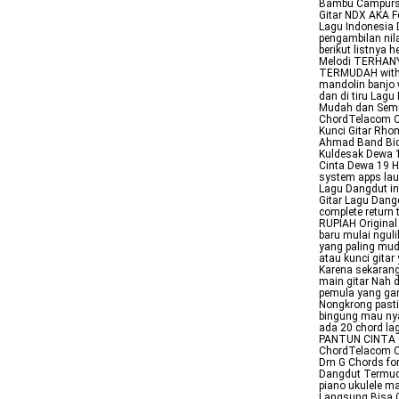
Bambu Campursa
Gitar NDX AKA F
Lagu Indonesia 
pengambilan nila
berikut listnya
Melodi TERHAN
TERMUDAH with K
mandolin banjo w
dan di tiru Lag
Mudah dan Semua
ChordTelacom C
Kunci Gitar Rh
Ahmad Band Bid
Kuldesak Dewa 
Cinta Dewa 19 Hi
system apps laun
Lagu Dangdut int
Gitar Lagu Dangd
complete return
RUPIAH Original
baru mulai nguli
yang paling mud
atau kunci gita
Karena sekarang
main gitar Nah d
pemula yang gam
Nongkrong pasti 
bingung mau nya
ada 20 chord lag
PANTUN CINTA O
ChordTelacom C
Dm G Chords fo
Dangdut Termudah
piano ukulele m
Langsung Bisa C