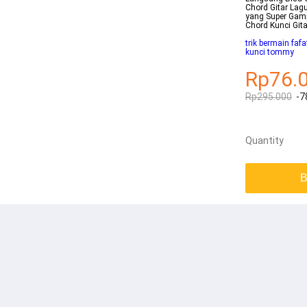
Chord Gitar Lag
yang Super Gamp
Chord Kunci Gi
trik bermain fafa
kunci tommy
Rp76.
Rp295.000
-7
Quantity
B