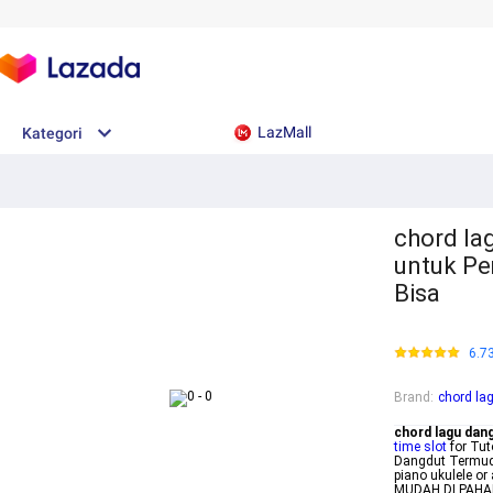
LazMall
Kategori
chord la
untuk P
Bisa
6.7
Brand
:
chord la
chord lagu dan
time slot
for Tut
Dangdut Termudah
piano ukulele o
MUDAH DI PAHAM