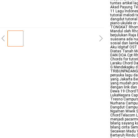
tuntas artikel 
Akad Payung Ted
11 Lagu Indones
tutorial melod
dangdut tutorial
piano ukulele o
TONGKAT Rhoma I
Mandul oleh Rh
berjulukan Raja
suasana ada nua
sosial dan lainl
Aku Idgitaf OST
Diatas Tanah M
DAN DOA Cpt Rh
Chords for tuto
Laraku Chord Da
G Mendekapku d
TRIBUNPADANGCOM
penyuka lagu dan
yang Jakarta Bel
yang mudah pros
dengan lirik dan
Dewa 19 ChordTe
LukaNegara Capo 
Tresno Campursa
Nurhana Campur
Dangdut Campursa
Ngamen Wiwik Sa
ChordTelacom Li
menjadi pacarmu
bilang sayang k
bilang cinta Sem
Secawan Madu Vi
Bertaruh Rindu 