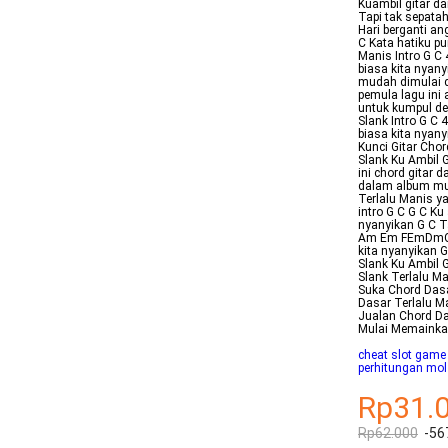
Kuambil gitar d
Tapi tak sepata
Hari berganti a
C Kata hatiku pu
Manis Intro G C
biasa kita nyany
mudah dimulai d
pemula lagu ini a
untuk kumpul de
Slank Intro G C
biasa kita nyan
Kunci Gitar Cho
Slank Ku Ambil 
ini chord gitar 
dalam album mus
Terlalu Manis y
intro G C G C K
nyanyikan G C Ta
Am Em FEmDmC G
kita nyanyikan G
Slank Ku Ambil G
Slank Terlalu M
Suka Chord Dasa
Dasar Terlalu M
Jualan Chord Da
Mulai Memaink
cheat slot game
perhitungan mol
Rp31.
Rp62.000
-56