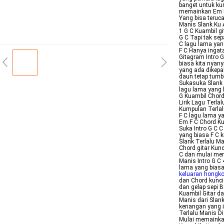
banget untuk ku
memainkan Em F 
Yang bisa teruc
Manis Slank Ku A
1 G C Kuambil g
G C Tapi tak se
C lagu lama yan
F C Hanya ingat
Gitagram Intro 
biasa kita nyany
yang ada dikepa
daun tetap tumbu
Sukasuka Slank 
lagu lama yang b
G Kuambil Chord 
Lirik Lagu Terla
Kumpulan Terlal
F C lagu lama ya
Em F C Chord Ku
Suka Intro G C 
yang biasa F C k
Slank Terlalu M
Chord gitar Kunc
C dan mulai mem
Manis Intro G C
lama yang biasa
keluaran hongk
dan Chord kunci 
dan gelap sepi
Kuambil Gitar da
Manis dari Slan
kenangan yang i
Terlalu Manis Di
Mulai memainkan