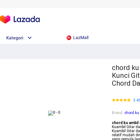
LazMall
Kategori
chord ku
Kunci Gi
Chord Da
3.4
Brand
:
chord ku
chord ku ambil
Kuambil Gitar d
Kuambil Gitar da
relatif mudah d
yang pemula lagu 