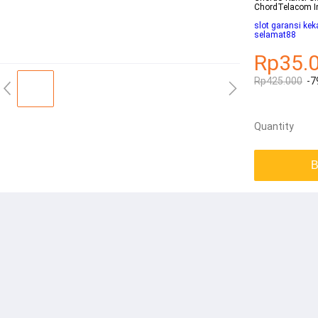
ChordTelacom 
slot garansi ke
selamat88
Rp35.
Rp425.000
-7
Quantity
B