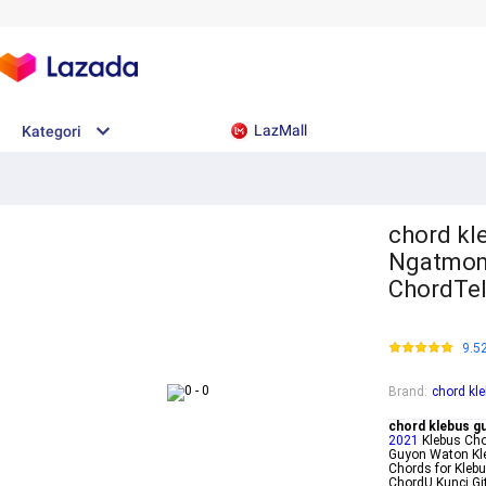
LazMall
Kategori
chord kl
Ngatmomb
ChordTe
9.5
Brand
:
chord kl
chord klebus g
2021
Klebus Cho
Guyon Waton Kl
Chords for Kle
ChordU Kunci G