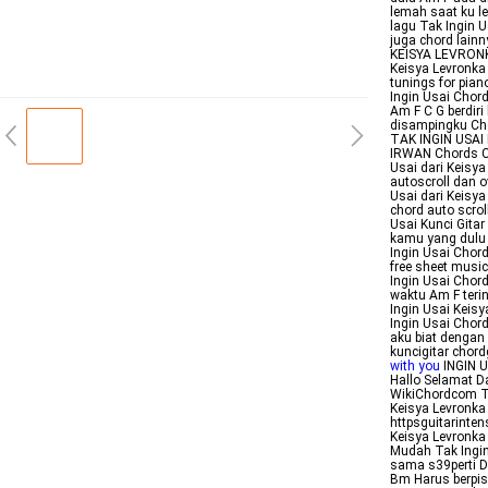
lemah saat ku le
lagu Tak Ingin U
juga chord lain
KEISYA LEVRONK
Keisya Levronka 
tunings for pia
Ingin Usai Chord
Am F C G berdir
disampingku Cho
TAK INGIN USAI
IRWAN Chords Ch
Usai dari Keisya
autoscroll dan o
Usai dari Keisya
chord auto scro
Usai Kunci Gitar
kamu yang dulu
Ingin Usai Chord
free sheet music
Ingin Usai Chor
waktu Am F teri
Ingin Usai Keisy
Ingin Usai Chord
aku biat dengan
kuncigitar chor
with you
INGIN U
Hallo Selamat D
WikiChordcom Ta
Keisya Levronka
httpsguitarinte
Keisya Levronka 
Mudah Tak Ingin
sama s39perti D 
Bm Harus berpis