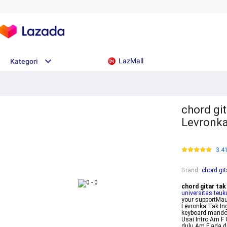
LazMall
Kategori
chord git
Levronka
3.4
Brand
:
chord git
chord gitar tak 
universitas teu
your supportMau 
Levronka Tak Ing
keyboard mandoli
Usai Intro Am F
dulu Am F ada d