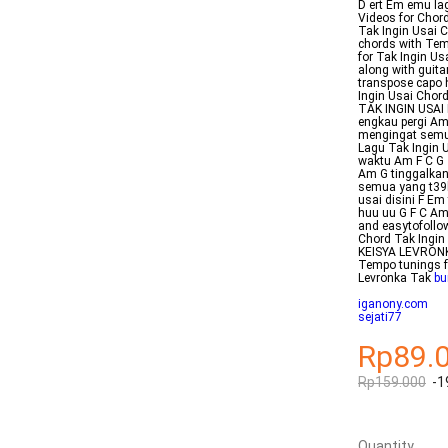
D ert Em emu la
Videos for Chor
Tak Ingin Usai C
chords with Tem
for Tak Ingin Us
along with guita
transpose capo 
Ingin Usai Chord
TAK INGIN USAI 
engkau pergi Am 
mengingat semua
Lagu Tak Ingin 
waktu Am F C G 
Am G tinggalkan
semua yang t39l
usai disini F E
huu uu G F C Am
and easytofollow
Chord Tak Ingin
KEISYA LEVRONKA
Tempo tunings fo
Levronka Tak
bu
iganony.com
sejati77
Rp89.
Rp159.000
-1
Quantity