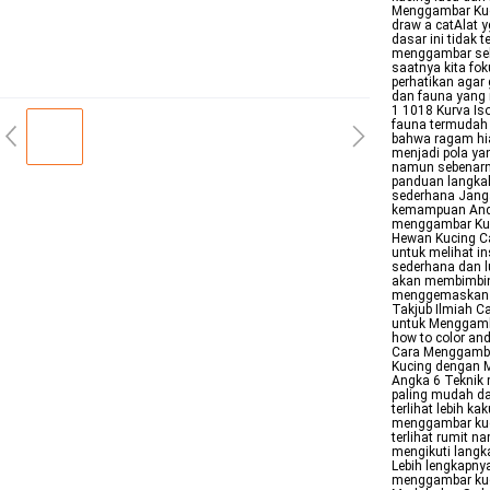
Menggambar Kuc
draw a catAlat 
dasar ini tidak
menggambar sele
saatnya kita fok
perhatikan agar 
dan fauna yang
1 1018 Kurva Is
fauna termudah 
bahwa ragam hi
menjadi pola ya
namun sebenarny
panduan langka
sederhana Jang
kemampuan Anda
menggambar Kuc
Hewan Kucing C
untuk melihat i
sederhana dan l
akan membimbin
menggemaskan D
Takjub Ilmiah C
untuk Menggamb
how to color a
Cara Menggamba
Kucing dengan 
Angka 6 Teknik
paling mudah da
terlihat lebih k
menggambar kuci
terlihat rumit 
mengikuti langk
Lebih lengkapnya
menggambar kuc