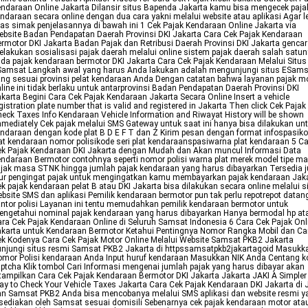
ndaraan Online Jakarta Dilansir situs Bapenda Jakarta kamu bisa mengecek paja
ndaraan secara online dengan dua cara yakni melalui website atau aplikasi Agar l
las simak penjelasannya di bawah ini 1 Cek Pajak Kendaraan Online Jakarta via
bsite Badan Pendapatan Daerah Provinsi DKI Jakarta Cara Cek Pajak Kendaraan
rmotor DKI Jakarta Badan Pajak dan Retribusi Daerah Provinsi DKI Jakarta gencar
lakukan sosialisasi pajak daerah melalui online sistem pajak daerah salah satu
da pajak kendaraan bermotor DKI Jakarta Cara Cek Pajak Kendaraan Melalui Situs
Samsat Langkah awal yang harus Anda lakukan adalah mengunjungi situs ESams
ng sesuai provinsi pelat kendaraan Anda Dengan catatan bahwa layanan pajak m
line ini tidak berlaku untuk antarprovinsi Badan Pendapatan Daerah Provinsi DKI
karta Begini Cara Cek Pajak Kendaraan Jakarta Secara Online Insert a vehicle
gistration plate number that is valid and registered in Jakarta Then click Cek Pajak
eck Taxes Info Kendaraan Vehicle Information and Riwayat History will be shown
mediately Cek pajak melalui SMS Gateway untuk saat ini hanya bisa dilakukan un
ndaraan dengan kode plat B D E F T dan Z Kirim pesan dengan format infospasik
at kendaraan nomor polisikode seri plat kendaraanspasiwarna plat kendaraan 5 C
k Pajak Kendaraan DKI Jakarta dengan Mudah dan Akan muncul Informasi Data
ndaraan Bermotor contohnya seperti nomor polisi warna plat merek model tipe m
jak masa STNK hingga jumlah pajak kendaraan yang harus dibayarkan Tersedia 
tur pengingat pajak untuk mengingatkan kamu membayarkan pajak kendaraan Jak
k pajak kendaraan pelat B atau DKI Jakarta bisa dilakukan secara online melalui s
bsite SMS dan aplikasi Pemilik kendaraan bermotor pun tak perlu repotrepot datan
ntor polisi Layanan ini tentu memudahkan pemilik kendaraan bermotor untuk
ngetahui nominal pajak kendaraan yang harus dibayarkan Hanya bermodal hp at
ra Cek Pajak Kendaraan Online di Seluruh Samsat Indonesia 6 Cara Cek Pajak Onl
karta untuk Kendaraan Bermotor Ketahui Pentingnya Nomor Rangka Mobil dan Ca
k Kodenya Cara Cek Pajak Motor Online Melalui Website Samsat PKB2 Jakarta
njungi situs resmi Samsat PKB2 Jakarta di httpssamsatpkb2jakartagoid Masukk
mor Polisi kendaraan Anda Input huruf kendaraan Masukkan NIK Anda Centang k
ptcha Klik tombol Cari Informasi mengenai jumlah pajak yang harus dibayar akan
tampilkan Cara Cek Pajak Kendaraan Bermotor DKI Jakarta Jakarta JAKI A Simpler
y to Check Your Vehicle Taxes Jakarta Cara Cek Pajak Kendaraan DKI Jakarta di 
n Samsat PKB2 Anda bisa mencobanya melalui SMS aplikasi dan website resmi y
sediakan oleh Samsat sesuai domisili Sebenarnya cek pajak kendaraan motor ata