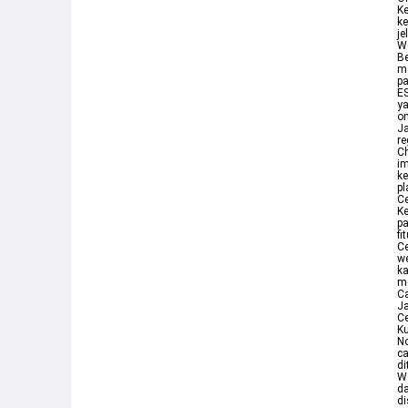
Ke
ke
je
We
Be
me
pa
E
ya
on
Ja
re
Ch
im
ke
pl
Ce
Ke
pa
fi
Ce
we
ka
me
Ca
Ja
Ce
Ku
No
ca
di
Wa
da
di