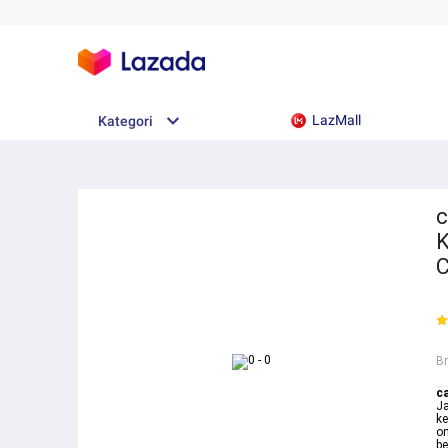
LazMall
Kategori
c
K
C
B
ca
Ja
ke
on
be