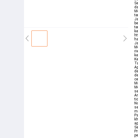
Se
d
Me
te
J
be
te
ke
ht
ha
Ja
Mo
ri
ke
Ke
Ta
Ap
de
de
ce
M
Me
se
A
ti
No
se
me
P
kh
ap
Se
Pr
pe