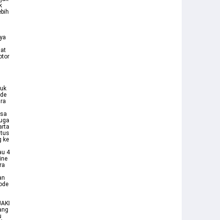
k
ebih
nya
at
otor
tuk
ode
ara
asa
juga
arta
itus
g ke
au 4
ine
ra
an
ode
JAKI
ang
u