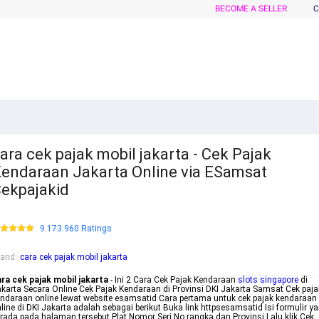
BECOME A SELLER
C
ara cek pajak mobil jakarta - Cek Pajak
endaraan Jakarta Online via ESamsat
ekpajakid
9.173.960 Ratings
rand
:
cara cek pajak mobil jakarta
ra cek pajak mobil jakarta
- Ini 2 Cara Cek Pajak Kendaraan
slots singapore
di
karta Secara Online Cek Pajak Kendaraan di Provinsi DKI Jakarta Samsat Cek paja
ndaraan online lewat website esamsatid Cara pertama untuk cek pajak kendaraan
line di DKI Jakarta adalah sebagai berikut Buka link httpsesamsatid Isi formulir y
rada pada halaman tersebut Plat Nomor Seri No rangka dan Provinsi Lalu klik Cek