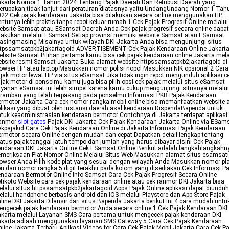
karta Nomor 1 Tahun 2024 Tentang Pajak Daerah Dan Retribusi Daerah yang
rupakan tidak lanjut dari peraturan diatasnya yaitu UndangUndang Nomor 1 Tah
22 Cek pajak kendaraan Jakarta bisa dilakukan secara online menggunakan HP
ntunya lebih praktis tanpa repot keluar rumah 1 Cek Pajak Progresif Online melalui
bsite Samsat atau ESamsat Daerah Anda Cek pajak progresif secara online dapat
lakukan melalui ESamsat Setiap provinsi memiliki website Samsat atau ESamsat
singmasing Misalnya untuk wilayah DKI Jakarta Anda bisa mengunjungi situs
ttpssamsatpkb2jakartagoid ADVERTISEMENT Cek Pajak Kendaraan Online Jakarta
bsite Samsat Pilihan pertama kamu bisa cek pajak kendaraan online Jakarta mela
bsite resmi Samsat Jakarta Buka alamat website httpssamsatpkb2jakartagoid di
owser HP atau laptop Masukkan nomor polisi nopol Masukkan NIK opsional 2 Cara
jak motor lewat HP via situs eSamsat Jika tidak ingin repot mengunduh aplikasi c
jak motor di ponselmu kamu juga bisa pilih opsi cek pajak melalui situs eSamsat
yanan eSamsat ini lebih simpel karena kamu cukup mengunjungi situsnya melalui
ramban yang telah terpasang pada ponselmu Informasi PKB Pajak Kendaraan
rmotor Jakarta Cara cek nomor rangka mobil online bisa memanfaatkan website 
likasi yang dibuat oleh instansi daerah asal kendaraan DispendaBapenda untuk
tuk keadministrasian kendaraan bermotor Contohnya di Jakarta terdapat aplikasi
anmor
slot gates
Pajak DKI Jakarta Cek Pajak Kendaraan Jakarta Online via ESam
kpajakid Cara Cek Pajak Kendaraan Online di Jakarta Informasi Pajak Kendaraan
rmotor secara Online dengan mudah dan cepat Dapatkan detail lengkap tentang
atus pajak tanggal jatuh tempo dan jumlah yang harus dibayar disini Cek Pajak
ndaraan DKI Jakarta Online Cek ESamsat Online Berikut adalah langkahlangkahn
meriksaan Plat Nomor Online Melalui Situs Web Masukkan alamat situs esamsati
owser Anda Pilih kode plat yang sesuai dengan wilayah Anda Masukkan nomor pl
ri dan nomor rangka 5 digit terakhir pada kolom yang disediakan Cek Informasi P
ndaraan Bermotor Online Info Samsat Cara Cek Pajak Progresif Secara Online
tikoto Website cara cek pajak kendaraan online atau cek ranmor DKI Jakarta bisa
lalui situs httpssamsatpkb2jakartagoid Apps Pajak Online aplikasi dapat diunduh
lalui handphone berbasis android dan IOS melalui Playstore dan App Store Pajak
line DKI Jakarta Dilansir dari situs Bapenda Jakarta berikut ini 4 cara mudah untu
ngecek pajak kendaraan bermotor Anda secara online 1 Cek Pajak Kendaraan DKI
karta melalui Layanan SMS Cara pertama untuk mengecek pajak kendaraan DKI
akarta adlaah menggunakan layanan SMS Gateway 5 Cara Cek Pajak Kendaraan
line Jakarta Terbaru Aplikasi Videos for Cara Cek Pajak Mobil Jakarta Cara Cek P