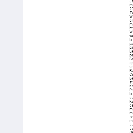
Ja
me
20
Te
We
di
ma
h
We
we
br
pa
pa
La
pe
Be
ap
un
R
Ce
Be
st
Ke
Pe
br
se
Ke
de
me
me
on
me
Ja
J
On