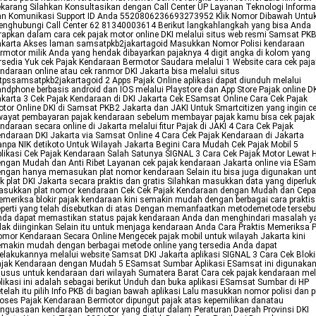
karang Silahkan Konsultasikan dengan Call Center UP Layanan Teknologi Informa
an Komunikasi Support ID Anda 5520806236693273952 Klik Nomor Dibawah Untu
nghubungi Call Center 62 81340003614 Berikut langkahlangkah yang bisa Anda
rapkan dalam cara cek pajak motor online DKI melalui situs web resmi Samsat PK
akarta Akses laman samsatpkb2jakartagoid Masukkan Nomor Polisi kendaraan
rmotor milik Anda yang hendak dibayarkan pajaknya 4 digit angka di kolom yang
rsedia Yuk cek Pajak Kendaraan Bermotor Saudara melalui 1 Website cara cek paja
ndaraan online atau cek ranmor DKI Jakarta bisa melalui situs
tpssamsatpkb2jakartagoid 2 Apps Pajak Online aplikasi dapat diunduh melalui
ndphone berbasis android dan IOS melalui Playstore dan App Store Pajak online D
karta 3 Cek Pajak Kendaraan di DKI Jakarta Cek ESamsat Online Cara Cek Pajak
tor Online DKI di Samsat PKB2 Jakarta dan JAKI Untuk Smartcitizen yang ingin c
wayat pembayaran pajak kendaraan sebelum membayar pajak kamu bisa cek pajak
ndaraan secara online di Jakarta melalui fitur Pajak di JAKI 4 Cara Cek Pajak
ndaraan DKI Jakarta via Samsat Online 4 Cara Cek Pajak Kendaraan di Jakarta
npa NIK detikoto Untuk Wilayah Jakarta Begini Cara Mudah Cek Pajak Mobil 5
likasi Cek Pajak Kendaraan Salah Satunya SIGNAL 3 Cara Cek Pajak Motor Lewat 
ngan Mudah dan Anti Ribet Layanan cek pajak kendaraan Jakarta online via ESa
ngan hanya memasukan plat nomor kendaraan Selain itu bisa juga digunakan un
k plat DKI Jakarta secara praktis dan gratis Silahkan masukkan data yang diperlu
asukkan plat nomor kendaraan Cek Cek Pajak Kendaraan dengan Mudah dan Cepa
meriksa blokir pajak kendaraan kini semakin mudah dengan berbagai cara praktis
perti yang telah disebutkan di atas Dengan memanfaatkan metodemetode tersebu
nda dapat memastikan status pajak kendaraan Anda dan menghindari masalah y
dak diinginkan Selain itu untuk menjaga kendaraan Anda Cara Praktis Memeriksa P
mor Kendaraan Secara Online Mengecek pajak mobil untuk wilayah Jakarta kini
makin mudah dengan berbagai metode online yang tersedia Anda dapat
lakukannya melalui website Samsat DKI Jakarta aplikasi SIGNAL 3 Cara Cek Bloki
ajak Kendaraan dengan Mudah 5 ESamsat Sumbar Aplikasi ESamsat ini digunaka
usus untuk kendaraan dari wilayah Sumatera Barat Cara cek pajak kendaraan mel
likasi ini adalah sebagai berikut Unduh dan buka aplikasi ESamsat Sumbar di HP
telah itu pilih Info PKB di bagian bawah aplikasi Lalu masukkan nomor polisi dan pi
oses Pajak Kendaraan Bermotor dipungut pajak atas kepemilikan danatau
nguasaan kendaraan bermotor yang diatur dalam Peraturan Daerah Provinsi DKI