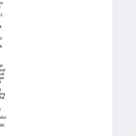
si
k
B2
k
KI
ek
HP
msat
tuk
kan
t
t
ang
lat
r
n
alui
lih