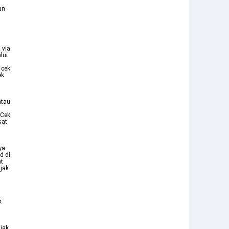
un
 via
lui
 cek
ek
atau
 Cek
sat
ya
d di
at
ajak
k
ajak