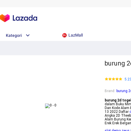
LazMall
Kategori
burung 2
5.2
Brand
:
burung 2
burung 2d toge
dalam Buku Mimp
Dan Kode Alam E
13 2022 Daftar
Angka 2D Theeb
Alam Burung Ken
Erek Erek Berg
slot demo zeus