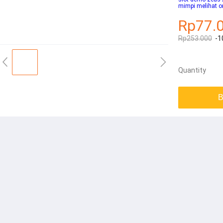
mimpi melihat o
Rp77.
Rp253.000
-1
Quantity
B