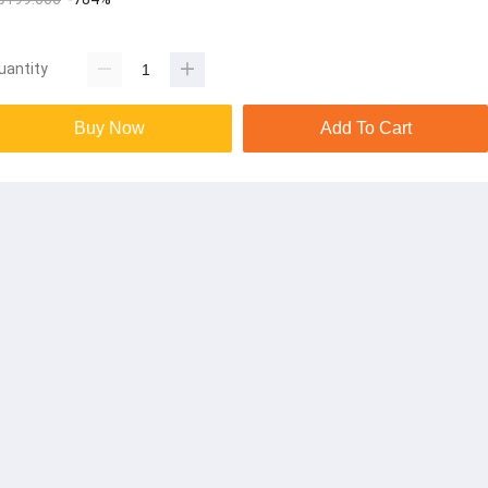
uantity
Buy Now
Add To Cart