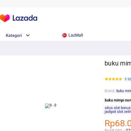
LazMall
Kategori
buku mim
9.9
Brand
:
buku mi
buku mimpi no
situs slot bonu
jackpot slot onli
Rp68.
Rp58.000
-77