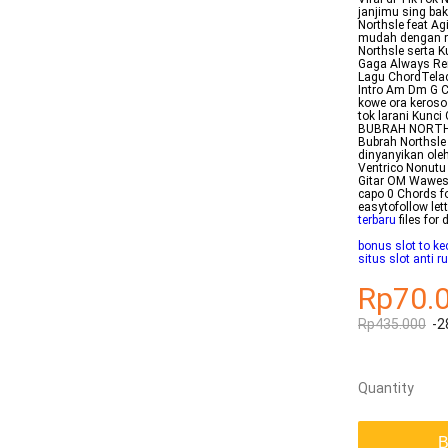
janjimu sing bak
Northsle feat A
mudah dengan me
Northsle serta K
Gaga Always Rem
Lagu ChordTela
Intro Am Dm G C
kowe ora keroso
tok larani Kunc
BUBRAH NORTHSLE
Bubrah Northsle 
dinyanyikan ole
Ventrico Nonutu 
Gitar OM Wawes
capo 0 Chords f
easytofollow le
terbaru
files for 
bonus slot to kec
situs slot anti r
Rp70.
Rp435.000
-2
Quantity
B