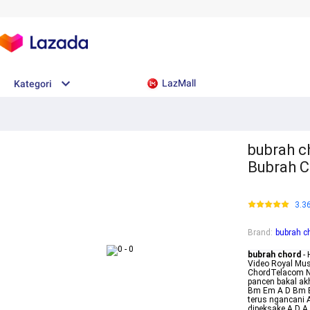
LazMall
Kategori
bubrah ch
Bubrah 
3.3
Brand
:
bubrah c
bubrah chord
- 
Video Royal Mus
ChordTelacom Nor
pancen bakal ak
Bm Em A D Bm E
terus ngancani 
dipeksake A D A