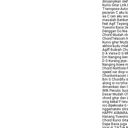
dinyanyikan ole
Kunci Gitar Lir
Transpose Auto 
pacaran C aku k
aa C cen aku w
masalah Berikut 
feat Agif Tayan
Yuwono Baca Sel
Denggan Do Nia
Chord Mudah ch
ChordTelacom No
Kunci gitar Muda
akhire kudu mlak
Agiff Bubrah Cho
D A Verse D G Mb
Em Nanging keny
D G Kurang piye 
Nanging kowe ma
Chord Northsle F
speed var disp v
Chordcintacom C
Bm G Chordify is
along in no tim
dimainkan dari 
WIB Penulis Suc
Dasar Mudah Cho
chord gitar dan 
sing bakal F ter
iso dipeksake G
nggemateni slir
HAPPY ASMARA B
Hanang Yuwono C
Chord Kunci Git
Dapa Baca juga 
Viral di TikTok 