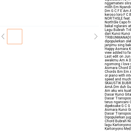
nggemateni slir
milih Em Nyandi
Dm G C F E Am A
keroso loro F C
NORTHSLE feat 
NorthSle Capo fr
bakal nglarani a
Lagu Bubrah Tri
dari Kunci Kunc
TRIBUNMANADOCOI
dipopulerkan ol
janjimu sing bak
Happy Asmara Ku
view added to fa
Last edit on Ju
awakmu Am A Dm
ngomong i love y
Asmara Chord D
Chords Bm Em A D
or piano with in
speed and much 
SKAUSTIK BUBRA
AmA Dm duh Gust
Am aku wis kuat 
Dasar Kunci Gita
Dasar Transpose 
terus ngancani G
dipeksake G C G
Asmara Kunci G
Dasar Transpos
Dipopulerkan jug
Chord Bubrah N
lagu Kartonyono 
Kartonyono Medo