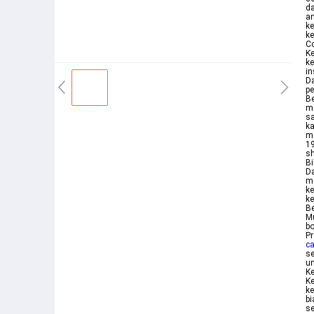
da
an
ke
ke
Co
Ke
ke
in
Da
pe
Be
me
sa
ka
me
19
sh
Bi
Da
me
ke
ke
Be
Mu
bo
Pr
ca
se
un
Ke
Ke
ke
b
se