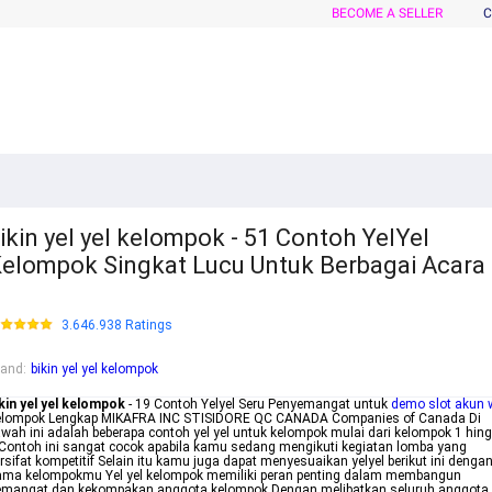
BECOME A SELLER
C
ikin yel yel kelompok - 51 Contoh YelYel
elompok Singkat Lucu Untuk Berbagai Acara
3.646.938 Ratings
rand
:
bikin yel yel kelompok
kin yel yel kelompok
- 19 Contoh Yelyel Seru Penyemangat untuk
demo slot akun
elompok Lengkap MIKAFRA INC STISIDORE QC CANADA Companies of Canada Di
wah ini adalah beberapa contoh yel yel untuk kelompok mulai dari kelompok 1 hin
Contoh ini sangat cocok apabila kamu sedang mengikuti kegiatan lomba yang
rsifat kompetitif Selain itu kamu juga dapat menyesuaikan yelyel berikut ini denga
ama kelompokmu Yel yel kelompok memiliki peran penting dalam membangun
emangat dan kekompakan anggota kelompok Dengan melibatkan seluruh anggota