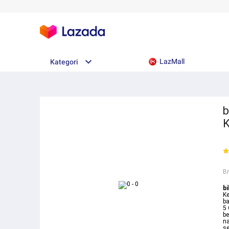
LazMall
Kategori
b
K
B
bi
K
ba
5 
be
n
s