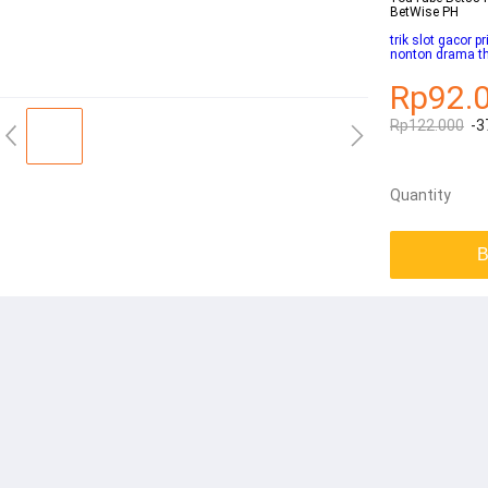
BetWise PH
trik slot gacor p
nonton drama th
Rp92.
Rp122.000
-3
Quantity
B