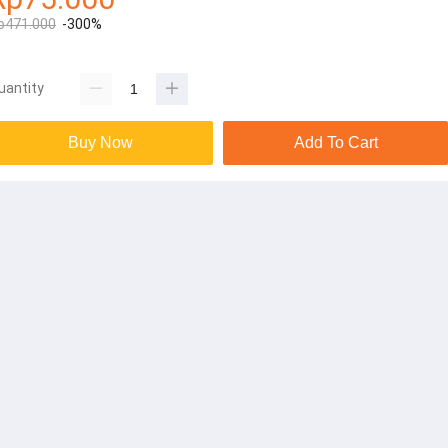
p471.000
-300%
uantity
Buy Now
Add To Cart