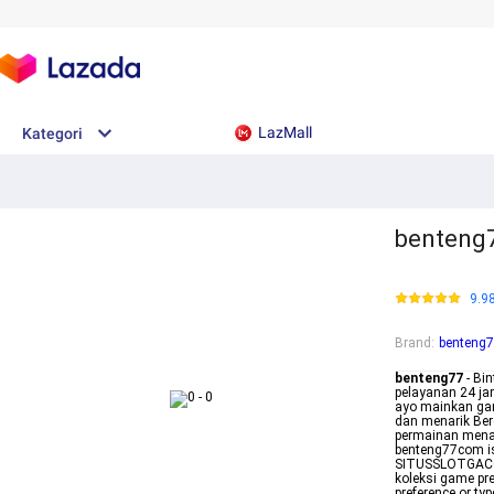
LazMall
Kategori
benteng7
9.9
Brand
:
benteng
benteng77
- Bi
pelayanan 24 ja
ayo mainkan ga
dan menarik Ber
permainan mena
benteng77com 
SITUSSLOTGACOR
koleksi game pr
preference or t