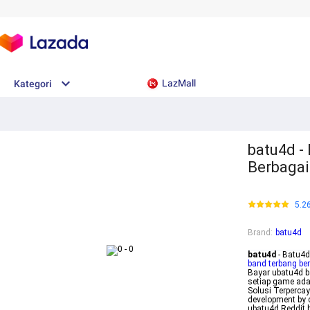
LazMall
Kategori
batu4d -
Berbagai
5.2
Brand
:
batu4d
batu4d
- Batu4
band terbang b
Bayar ubatu4d b
setiap game ad
Solusi Terperca
development by 
ubatu4d Reddit 