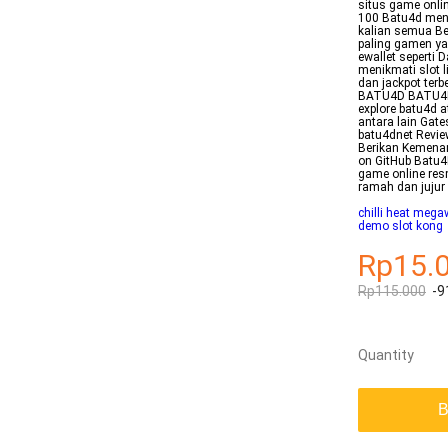
situs game onli
100 Batu4d mena
kalian semua Be
paling gamen ya
ewallet seperti
menikmati slot l
dan jackpot ter
BATU4D BATU4
explore batu4d 
antara lain Gat
batu4dnet Review
Berikan Kemenan
on GitHub Batu4
game online res
ramah dan juju
chilli heat meg
demo slot kong
Rp15.
Rp115.000
-9
Quantity
B