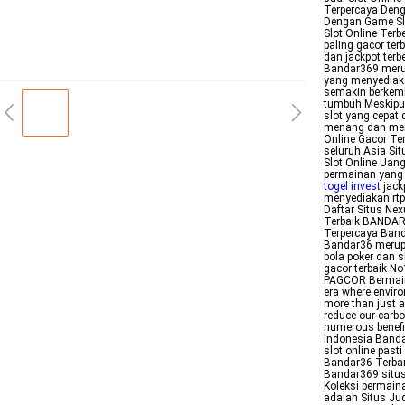
Terpercaya Deng
Dengan Game Sl
Slot Online Ter
paling gacor te
dan jackpot terb
Bandar369 merupa
yang menyediaka
semakin berkemba
tumbuh Meskipun
slot yang cepat
menang dan men
Online Gacor Ter
seluruh Asia Si
Slot Online Uang
permainan yang 
togel invest
jack
menyediakan rt
Daftar Situs Nex
Terbaik BANDAR3
Terpercaya Band
Bandar36 merupa
bola poker dan 
gacor terbaik No
PAGCOR Bermain 
era where enviro
more than just a
reduce our carbo
numerous benef
Indonesia Banda
slot online pas
Bandar36 Terbar
Bandar369 situs 
Koleksi permain
adalah Situs Jud