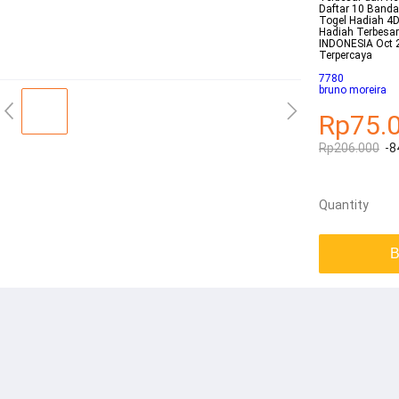
Daftar 10 Banda
Togel Hadiah 4D
Hadiah Terbes
INDONESIA Oct 
Terpercaya
7780
bruno moreira
Rp75.
Rp206.000
-8
Quantity
B