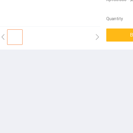
Quantity
B