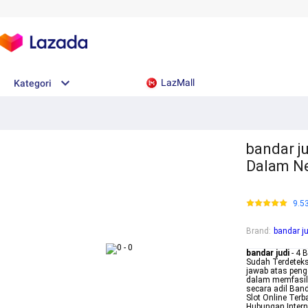
LazMall
Kategori
bandar ju
Dalam Ne
9.5
Brand
:
bandar ju
bandar judi
- 4 
Sudah Terdeteks
jawab atas peng
dalam memfasili
secara adil Ban
Slot Online Ter
Hubungan Interna