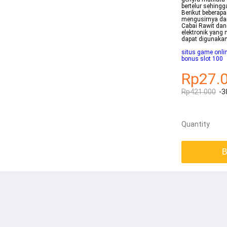
bertelur sehingg
Berikut beberap
mengusirnya dar
Cabai Rawit dan 
elektronik yang
dapat digunakan
situs game onlin
bonus slot 100
Rp27.
Rp421.000
-3
Quantity
B