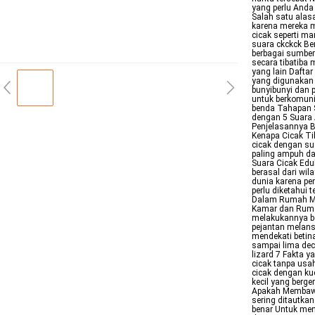
yang perlu Anda
Salah satu alas
karena mereka m
cicak seperti m
suara ckckck Ber
berbagai sumber
secara tibatiba
yang lain Daftar
yang digunakan
bunyibunyi dan 
untuk berkomuni
benda Tahapan S
dengan 5 Suara
Penjelasannya 
Kenapa Cicak Ti
cicak dengan su
paling ampuh da
Suara Cicak Edu
berasal dari wil
dunia karena pe
perlu diketahui 
Dalam Rumah Me
Kamar dan Ruma
melakukannya be
pejantan melans
mendekati betin
sampai lima de
lizard 7 Fakta 
cicak tanpa usa
cicak dengan ku
kecil yang berge
Apakah Membawa 
sering ditautka
benar Untuk me