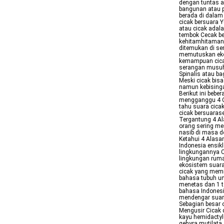
dengan tuntas a
bangunan atau 
berada di dalam
cicak bersuara 
atau cicak adala
tembok Cecak be
kehitamhitaman 
ditemukan di se
memutuskan eko
kemampuan cicak
serangan musuh 
Spinalis atau ba
Meski cicak bis
namun kebisinga
Berikut ini bebe
mengganggu 4 Ci
tahu suara cica
cicak bersuaras
Tergantung 4 Al
orang sering me
nasib di masa d
Ketahui 4 Alasa
Indonesia ensik
lingkungannya C
lingkungan ruma
ekosistem suara
cicak yang memi
bahasa tubuh un
menetas dan 1 
bahasa Indones
mendengar suara 
Sebagian besar 
Mengusir Cicak 
kayu hemidactyl
gehyra mutilata 