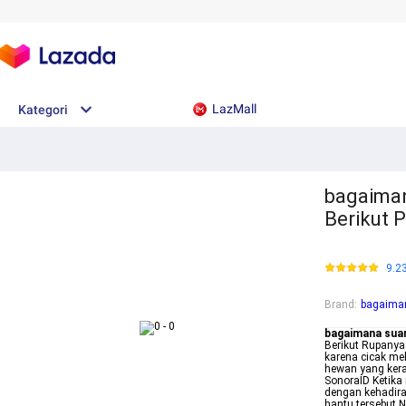
LazMall
Kategori
bagaiman
Berikut 
9.2
Brand
:
bagaiman
bagaimana suar
Berikut Rupanya
karena cicak me
hewan yang kerap
SonoraID Ketika
dengan kehadir
hantu tersebut N