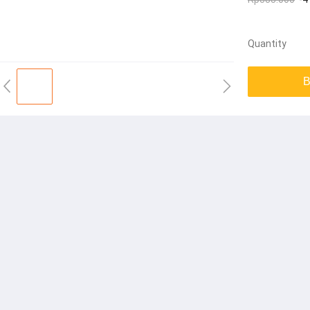
Quantity
B