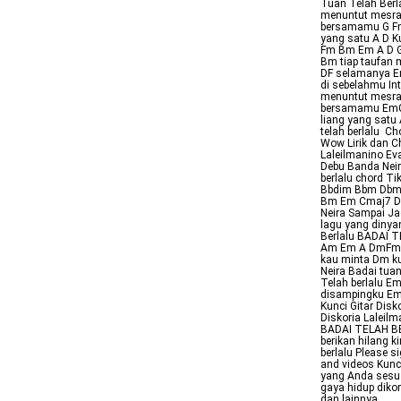
Tuan Telah Berl
menuntut mesra
bersamamu G Fm 
yang satu A D K
Fm Bm Em A D G 
Bm tiap taufan
DF selamanya Em
di sebelahmu In
menuntut mesra
bersamamu EmG 
liang yang satu
telah berlalu Ch
Wow Lirik dan C
Laleilmanino Ev
Debu Banda Neir
berlalu chord T
Bbdim Bbm Dbm 
Bm Em Cmaj7 D 
Neira Sampai Ja
lagu yang dinyan
Berlalu BADAI T
Am Em A DmFm G
kau minta Dm ku 
Neira Badai tua
Telah berlalu E
disampingku Em
Kunci Gitar Disk
Diskoria Laleilm
BADAI TELAH BE
berikan hilang k
berlalu Please s
and videos Kunc
yang Anda sesua
gaya hidup dik
dan lainnya