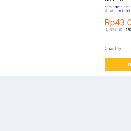
cara bermain mi
di batas kota in
Rp43.
Rp82.000
-18
Quantity
B