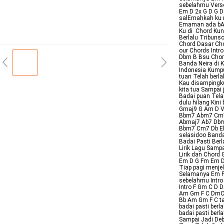
sebelahmu Verse
Em D 2x G D G D
salEmahkah ku 
Emaman ada bA
Ku di Chord Kun
Berlalu Tribuns
Chord Dasar Chor
our Chords Int
Dbm B Bsu Chord
Banda Neira di 
Indonesia Kumpu
tuan Telah berl
Kau disamping
kita tua Sampai 
Badai puan Tel
dulu hilang Kini
Gmaj9 G Am D V
Bbm7 Abm7 Cm7 B
Abmaj7 Ab7 Dbma
Bbm7 Cm7 Db Eb 
selasidoo Banda
Badai Pasti Ber
Lirik Lagu Samp
Lirik dan Chord 
Em D G Fm Em D
Tiap pagi menj
Selamanya Em Fm
sebelahmu Intro
Intro F Gm C D D
Am Gm F C DmC 
Bb Am Gm F C t
badai pasti berl
badai pasti berl
Sampai Jadi Deb