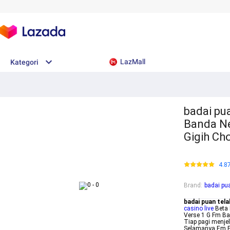
LazMall
Kategori
badai pua
Banda Ne
Gigih Ch
4.8
Brand
:
badai pua
badai puan tela
casino live
Beta 
Verse 1 G Fm Ba
Tiap pagi menj
Selamanya Em Fm