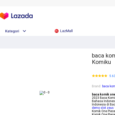
LazMall
Kategori
baca kom
Komiku
5.6
Brand
:
baca kom
baca komik one
2023 Baca Komi
Bahasa Indones
Indonesia di Ba
demo slot zeus
Komik One Piec
Komik One Piec