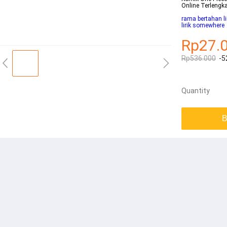
Online Terlengk
rama bertahan li
lirik somewhere
Rp27.
Rp536.000
-5
Quantity
B