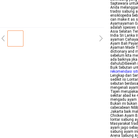
Saptawara untuk
Anda melanggar 
tradisi sabung 
ensiklopedia beb
can make it as s
Ayamayaman Gall
adalah spesies s
Asia Selatan Te
India Sri Lank
ayaman Cahaya 
Ayam Bali Pay
Ayaman Made To
dictionary and
sebelum kita m
ada baiknya jik
dahuluDibawah 
Buik Sebutan u
rekomendasi sit
Lengkap dari Se
sedikit isi Lont
sebutan berdas
mengenali ayam 
Tajen merupakan
sekitar abad ke
mengadu ayam p
Bukan ini bukan
cabecabean Nibb
Jakarta baik ma
Chicken Ayam Ba
lontar sabung a
Masyarakat tra
ayam jago sebag
sabung ayam in
Arena Sabung Ay