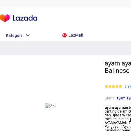
LazMall
Kategori
ayam aya
Balinese
6.3
Brand
:
ayam ay
ayam ayaman ba
penting dalam b
dan Upacara Yad
menjadi simbol 
AYAMAYAMAN Tran
Pengayam Ayama
berlindung yang