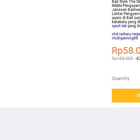
Bali Style The 
Nibble Pengayam
Janssen Baline
Lontar Pengyam
ayam di Bali se
katakata yang 
sport tek
yang G
slot terbaru terp
multigaming88
Rp58.
Rp158.000
-6
Quantity
B