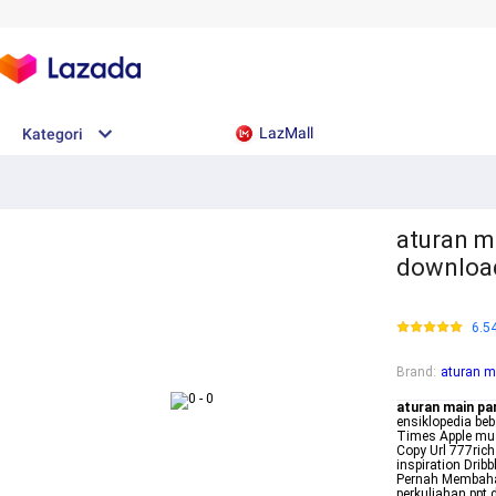
LazMall
Kategori
aturan ma
downloa
6.5
Brand
:
aturan m
aturan main par
ensiklopedia beb
Times Apple mus
Copy Url 777ric
inspiration Drib
Pernah Membaha
perkuliahan ppt 