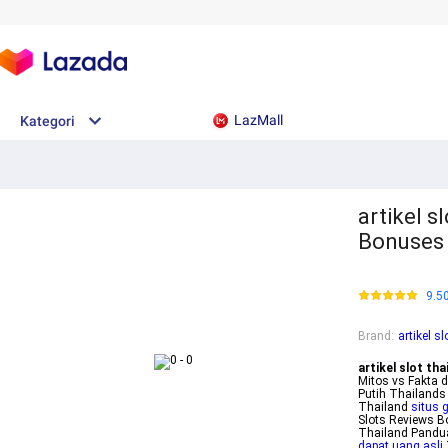
LazMall
Kategori
artikel s
Bonuses 
9.5
Brand
:
artikel sl
artikel slot tha
Mitos vs Fakta d
Putih Thailands
Thailand
situs 
Slots Reviews B
Thailand Pandua
dapat uang asli