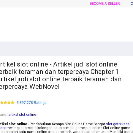
BECOME A SELLER
C
rtikel slot online - Artikel judi slot online
erbaik teraman dan terpercaya Chapter 1
rtikel judi slot online terbaik teraman dan
erpercaya WebNovel
3.897.278 Ratings
rand
:
artikel slot online
tikel slot online
- Pendahuluan Kenapa Slot Online Game Sangat
slot gatotkaca
acor
meningkat pesat dikalangan situs pemain game judi online Slot online game
alah salah satu game online paling menarik yang dapat ditemukan Memiliki bentu