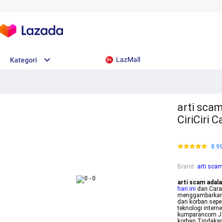
LazMall
Kategori
arti scam
CiriCiri
8.9
Brand
:
arti sca
arti scam adal
hari ini
dan Cara
menggambarkan 
dari korban sep
teknologi intern
kumparancom Ja
korban Tindakan