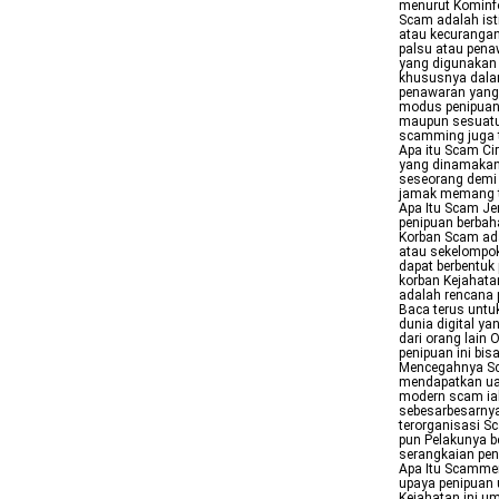
menurut Kominfo
Scam adalah ist
atau kecurangan
palsu atau pena
yang digunakan 
khususnya dalam 
penawaran yang 
modus penipuan
maupun sesuatu y
scamming juga t
Apa itu Scam Ci
yang dinamakan
seseorang demi 
jamak memang t
Apa Itu Scam Je
penipuan berbah
Korban Scam ada
atau sekelompo
dapat berbentuk
korban Kejahata
adalah rencana 
Baca terus untu
dunia digital y
dari orang lain
penipuan ini bi
Mencegahnya Sc
mendapatkan uan
modern scam ia
sebesarbesarnya
terorganisasi S
pun Pelakunya b
serangkaian peni
Apa Itu Scamme
upaya penipuan 
Kejahatan ini u