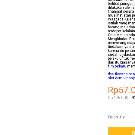
terlibat jaring
dilakukan oleh 
finansial secar
muslihat atau p
Waspada Kejaha
istilah yang m
barang atau data
terdapat kelalai
Cara Menghinda
Menghindari Pe
menyerang siap
tindakannya den
karena itu pent
sudah dijelaska
pelaku untuk me
dari itu biasan
film terbaru
ment
thai flower slot 
slot demo mahjo
Rp57.
Rp496.000
-9
Quantity
B