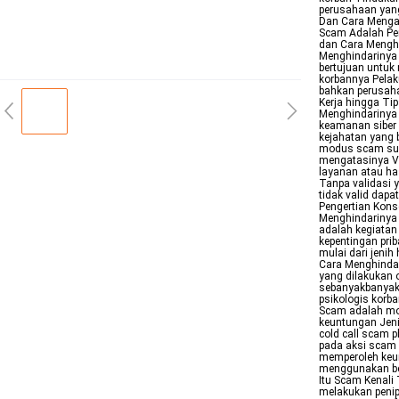
perusahaan yang
Dan Cara Mengat
Scam Adalah Pe
dan Cara Mengh
Menghindarinya 
bertujuan untuk
korbannya Pelak
bahkan perusaha
Kerja hingga Ti
Menghindarinya 
keamanan siber
kejahatan yang 
modus scam sud
mengatasinya Va
layanan atau ha
Tanpa validasi 
tidak valid dap
Pengertian Kons
Menghindarinya 
adalah kegiatan
kepentingan pri
mulai dari jeni
Cara Menghindar
yang dilakukan 
sebanyakbanyak
psikologis korb
Scam adalah mo
keuntungan Jen
cold call scam 
pada aksi scam 
memperoleh keun
menggunakan ber
Itu Scam Kenal
melakukan penip