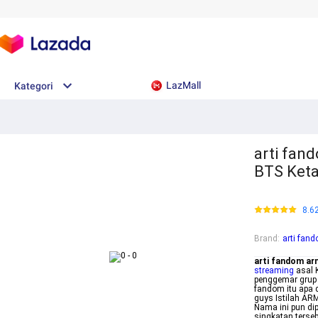
LazMall
Kategori
arti fan
BTS Keta
8.6
Brand
:
arti fan
arti fandom ar
streaming
asal 
penggemar grup 
fandom itu apa
guys Istilah AR
Nama ini pun di
singkatan terse