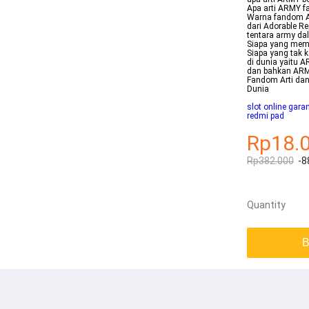
Apa arti ARMY f
Warna fandom A
dari Adorable R
tentara army da
Siapa yang mem
Siapa yang tak 
di dunia yaitu 
dan bahkan ARMY 
Fandom Arti da
Dunia
slot online gara
redmi pad
Rp18.
Rp382.000
-8
Quantity
B