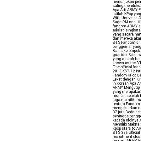
menunjukan pen
saling menduku
Apa Arti ARMY 
Istilah KPop ya
With Unrivaled
Suga RM and JHo
fandom ARMY ad
adalah singkata
yang secara har
dan mereka akan
BTS Fandom di d
penggemar yang 
Basis kelompok 
grup idol Sebu
yang adalah fan
known as the BT
The official fa
2013 KST 12 Ist
Fandom KPop Be
Lekat dengan K
in Korean Apa A
ARMY Mengutip 
yang merupakan 
muncul setelah
juga memiliki m
tentara Fandom
mengeluarkan ua
37 juta Beda de
sehingga pengge
kepada idolnya
Memiliki Makna
Kpop stars to A
BTS 39s official
recruitment clo
apa arti ARMY b