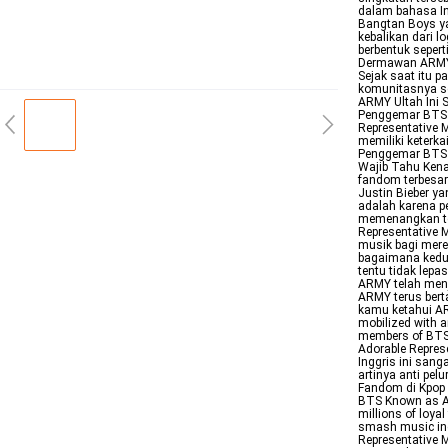
dalam bahasa In
Bangtan Boys ya
kebalikan dari 
berbentuk seper
Dermawan ARMY 
Sejak saat itu
komunitasnya se
ARMY Ultah Ini
Penggemar BTS 
Representative 
memiliki keterk
Penggemar BTS 
Wajib Tahu Ke
fandom terbesar
Justin Bieber y
adalah karena p
memenangkan tem
Representative 
musik bagi mere
bagaimana kedu
tentu tidak lep
ARMY telah menj
ARMY terus bert
kamu ketahui AR
mobilized with a
members of BTS 
Adorable Repres
Inggris ini san
artinya anti pel
Fandom di Kpop
BTS Known as AR
millions of loya
smash music ind
Representative M