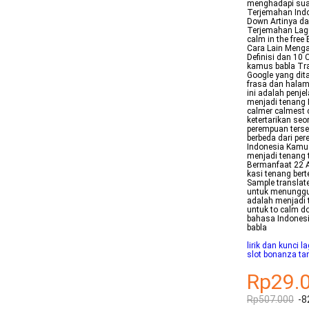
menghadapi suat
Terjemahan Indon
Down Artinya d
Terjemahan Lag
calm in the free
Cara Lain Meng
Definisi dan 1
kamus babla Tra
Google yang dit
frasa dan halam
ini adalah penj
menjadi tenang 
calmer calmest
ketertarikan seo
perempuan terse
berbeda dari pe
Indonesia Kamus
menjadi tenang
Bermanfaat 22 A
kasi tenang bert
Sample translate
untuk menunggu 
adalah menjadi 
untuk to calm d
bahasa Indones
babla
lirik dan kunci 
slot bonanza ta
Rp29.
Rp507.000
-8