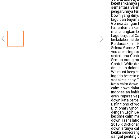
ketertarikannya
sementara Selen
pengaruhnya ter
Down yang dinyan
lagu dan terje
Gomez Jangan lup
temanteman kamu
menenangkan Lea
Lagu berjudul C
berkolaborasi de
Berdasarkan lir
Selena Gomez T
you are being to
sederhana Conto
Semua orang me
Contoh Write do
dari calm dalam
We must keep c
Inggris beserta a
so take it easy T
Kata calm down 
calm down dala
Indonesian babl
even impassive pe
down kata berba
Definitions of w
Dictionary Sino
dengan Lebih Be
become calm men
down Translatio
2015 K Dictiona
down artinya c
ketika seseoran
sangat penting 