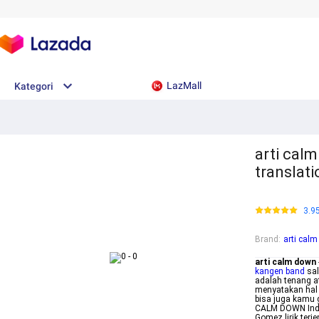
LazMall
Kategori
arti cal
translat
3.9
Brand
:
arti cal
arti calm down
kangen band
sal
adalah tenang a
menyatakan hal 
bisa juga kamu
CALM DOWN Indo
Gomez lirik ter