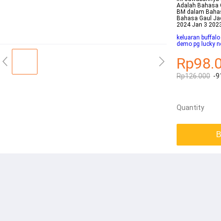
Adalah Bahasa G
BM dalam Bahasa
Bahasa Gaul Jad
2024 Jan 3 202
keluaran buffalo
demo pg lucky n
Rp98.
Rp126.000
-9
Quantity
B