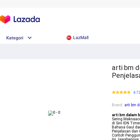
LazMall
Kategori
arti bm d
Penjelas
4.7
Brand
:
arti bm 
arti bm dalam 
Sering Maknaac
di Sini IDN Tim
Bahasa Gaul dan
Penjelasan dan
Contoh Penggun
Ini Jawabannya 