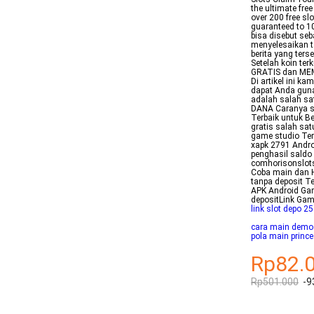
the ultimate fr
over 200 free sl
guaranteed to 1
bisa disebut se
menyelesaikan 
berita yang ter
Setelah koin te
GRATIS dan MEM
Di artikel ini 
dapat Anda guna
adalah salah sa
DANA Caranya s
Terbaik untuk B
gratis salah sat
game studio Tem
xapk 2791 Andro
penghasil saldo
comhorisonslot
Coba main dan H
tanpa deposit T
APK Android Ga
depositLink Gam
link slot depo 25
cara main demo 
pola main princ
Rp82.
Rp501.000
-9