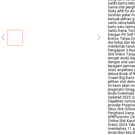
saldo kamu keha
Game slot peng
Slots APK for 
taruhan poker m
banyak pilihan g
ceme ceme keli
kartu seru lain
Saldo Dana Terc
Dengan PG Soft 
Bonus Tanpa Depo
dia hidup dan b
menikmati taruh
Pengapian 3 Kas
Slot Gratis Tan
tempat Anda dap
dengan slot uan
beragam permaina
slots anywhere a
deluxe Book of 
Ocean Big Bass 
pilihan slot dem
ini kami akan m
pragmatic hingg
Anda Download P
Updated 2023 c
Dapatkan rumus 
provider Pragma
Situs Slot Onlin
Penghasil Uang 
APKPurecom Casi
Online Slot Kas
Gratis 2024 Tekn
membahas 11 ap
Anda Mari kita l