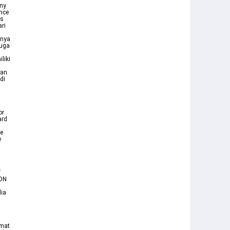
any
ence
us
ri
gnya
juga
liki
kan
di
or
ard
he
e
f
IDN
dia
umat