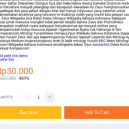
lam daftar DewaDewi Olimpus Dua dari Hebe Helios Hestia Demeter Dionisos Had
n Persefone menjadi pelengkap dari kesepuluh dewadewi itu Zeus menghancurka
palkapal dan para pelaut dengan kilat dan hanya Odysseus yang selamat untuk
nceritakan kisahnya yang tersohor ini Buktinya inilah yang masih kita pelajari sa
i Zeus Wikipedia Dua Belas Dewa Olimpus Wikipedia bahasa Indonesia Sebagian
sar umat manusia mungkin tidak pernah berpikir bahwa Zeus dan Promotheus
rupakan makhluk nyata walaupun kenyataannya api menjadi entitas yang
empermudah hidup manusia Apakah Oppenheimer Nyata Cek Faktanya di Sini
umparancom Mitologi YunaniDewa OlimpusZeus Wikibuku bahasa Indonesia Siap
wa Yunani Zeus dan apa kepentingannya YuBrain Sejarah Legenda dan Mitologi A
danya Medium Inspirasiinspirasi aneh di balik mitologi Yunani BBC News Mitologi
nani Wikipedia bahasa Indonesia ensiklopedia bebas Zeus
bandar666
Dewa Roma
erkuat Kompascom
ld yield slot demo
atter 50x
Rp30.000
p327.000
-869%
uantity
Buy Now
Add To Cart