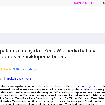
BECOME A SELLER
C
pakah zeus nyata - Zeus Wikipedia bahasa
ndonesia ensiklopedia bebas
3.903.725 Ratings
rand
:
apakah zeus nyata
pakah zeus nyata
- Zeus adalah ayah dari demigod Hercules
number games
setel
 memerkosa Alcmene saat menyamar jadi suaminya Amphitryon Selain itu Zeus j
alah ayah dari Perseus setelah menghamili Danae Ia pun juga mengawini saudar
n dewi kesuburan Demeter Hasilnya Persephone yang kemudian diculik oleh Hade
kta Seputar Zeus Raja Para Dewa Mitologi Yunani IDN Times Kekuatan Zeus Setel
ik takhta Zeus membagi tiga dunia dengan dua saudaranya yaitu Poseidon dan
des yang juga merupakan salah dua dewa terkuat Zeus berkuasa atas langit