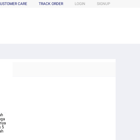
USTOMER CARE
TRACK ORDER
LOGIN
SIGNUP
ah
uga
inya
s 5
ah