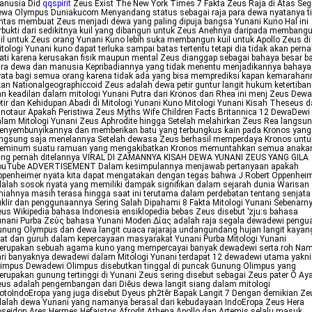
anusia Did
qqspirit
Zeus Exist The New York Times 7 Fakta Zeus Raja di Atas Seg
ewa Olympus Duniakucom Menyandang status sebagai raja para dewa nyatanya t
ntas membuat Zeus menjadi dewa yang paling dipuja bangsa Yunani Kuno Hal ini
rbukti dari sedikitnya kuil yang dibangun untuk Zeus Anehnya daripada membang
il untuk Zeus orang Yunani Kuno lebih suka membangun kuil untuk Apollo Zeus di
tologi Yunani kuno dapat terluka sampai batas tertentu tetapi dia tidak akan pern
ti karena kerusakan fisik maupun mental Zeus dianggap sebagai bahaya besar b
ara dewa dan manusia Kepribadiannya yang tidak menentu menjadikannya bahaya
ata bagi semua orang karena tidak ada yang bisa memprediksi kapan kemarahan
an Nationalgeographiccoid Zeus adalah dewa petir guntur langit hukum ketertiban
n keadilan dalam mitologi Yunani Putra dari Kronos dan Rhea ini menj Zeus Dewa
tir dan Kehidupan Abadi di Mitologi Yunani Kuno Mitologi Yunani Kisah Theseus 
notaur Apakah Peristiwa Zeus Myths Wife Children Facts Britannica 12 DewaDewi
lam Mitologi Yunani Zeus Aphrodite hingga Setelah melahirkan Zeus Rea langsu
enyembunyikannya dan memberikan batu yang terbungkus kain pada Kronos yang
angsung saja menelannya Setelah dewasa Zeus berhasil memperdaya Kronos untu
eminum suatu ramuan yang mengakibatkan Kronos memuntahkan semua anaka
ang pernah ditelannya VIRAL DI ZAMANNYA KISAH DEWA YUNANI ZEUS YANG GILA
ouTube ADVERTISEMENT Dalam kesimpulannya menjawab pertanyaan apakah
penheimer nyata kita dapat mengatakan dengan tegas bahwa J Robert Oppenhei
alah sosok nyata yang memiliki dampak signifikan dalam sejarah dunia Warisan
miahnya masih terasa hingga saat ini terutama dalam perdebatan tentang senjata
klir dan penggunaannya Sering Salah Dipahami 8 Fakta Mitologi Yunani Sebenarn
us Wikipedia bahasa Indonesia ensiklopedia bebas Zeus disebut ˈzjuːs bahasa
unani Purba Ζεύς bahasa Yunani Moden Δίας adalah raja segala dewadewi pengu
nung Olympus dan dewa langit cuaca rajaraja undangundang hujan langit kaya
lat dan guruh dalam kepercayaan masyarakat Yunani Purba Mitologi Yunani
erupakan sebuah agama kuno yang mempercayai banyak dewadewi serta roh Na
ri banyaknya dewadewi dalam Mitologi Yunani terdapat 12 dewadewi utama yakni
impus Dewadewi Olimpus disebutkan tinggal di puncak Gunung Olimpus yang
rupakan gunung tertinggi di Yunani Zeus sering disebut sebagai Zeus pater O Ay
us adalah pengembangan dari Diēus dewa langit siang dalam mitologi
otoIndoEropa yang juga disebut Dyeus ph2tēr Bapak Langit 7 Dengan demikian Ze
alah dewa Yunani yang namanya berasal dari kebudayaan IndoEropa Zeus Hera
seidon Ares Hermes Hefaistos Afrodit Athena Apollo dan Artemis selalu masuk