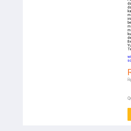
da
da
ka
me
in
be
me
m
k
de
Be
Yu
T
wi
sc
R
Q