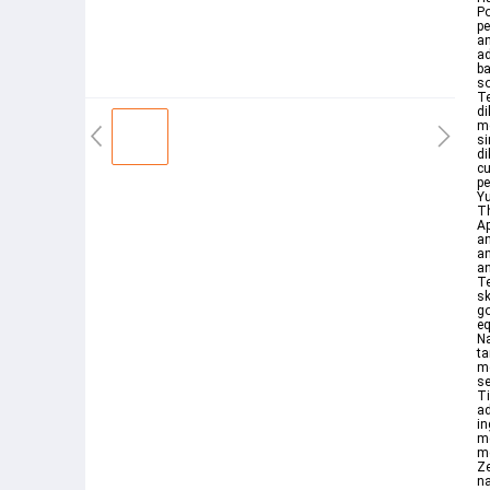
Po
pe
an
ad
ba
so
Te
di
me
si
d
cu
pe
Yu
Th
Ap
an
an
an
Te
sk
go
eq
Na
ta
me
se
T
ad
in
me
m
Z
na