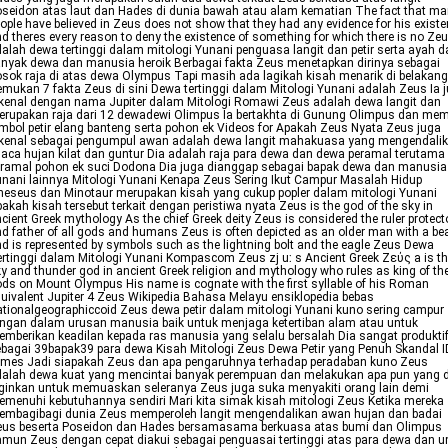
seidon atas laut dan Hades di dunia bawah atau alam kematian The fact that m
ople have believed in Zeus does not show that they had any evidence for his exist
d theres every reason to deny the existence of something for which there is no Ze
alah dewa tertinggi dalam mitologi Yunani penguasa langit dan petir serta ayah da
nyak dewa dan manusia heroik Berbagai fakta Zeus menetapkan dirinya sebagai
sok raja di atas dewa Olympus Tapi masih ada lagikah kisah menarik di belakan
mukan 7 fakta Zeus di sini Dewa tertinggi dalam Mitologi Yunani adalah Zeus Ia 
kenal dengan nama Jupiter dalam Mitologi Romawi Zeus adalah dewa langit dan
rupakan raja dari 12 dewadewi Olimpus Ia bertakhta di Gunung Olimpus dan memi
mbol petir elang banteng serta pohon ek Videos for Apakah Zeus Nyata Zeus juga
ikenal sebagai pengumpul awan adalah dewa langit mahakuasa yang mengendali
aca hujan kilat dan guntur Dia adalah raja para dewa dan dewa peramal terutama 
ramal pohon ek suci Dodona Dia juga dianggap sebagai bapak dewa dan manusia
nani lainnya Mitologi Yunani Kenapa Zeus Sering Ikut Campur Masalah Hidup
eseus dan Minotaur merupakan kisah yang cukup popler dalam mitologi Yunani
akah kisah tersebut terkait dengan peristiwa nyata Zeus is the god of the sky in
cient Greek mythology As the chief Greek deity Zeus is considered the ruler protect
d father of all gods and humans Zeus is often depicted as an older man with a be
d is represented by symbols such as the lightning bolt and the eagle Zeus Dewa
rtinggi dalam Mitologi Yunani Kompascom Zeus zj uː s Ancient Greek Ζεύς a is t
y and thunder god in ancient Greek religion and mythology who rules as king of th
ds on Mount Olympus His name is cognate with the first syllable of his Roman
uivalent Jupiter 4 Zeus Wikipedia Bahasa Melayu ensiklopedia bebas
tionalgeographiccoid Zeus dewa petir dalam mitologi Yunani kuno sering campur
ngan dalam urusan manusia baik untuk menjaga ketertiban alam atau untuk
mberikan keadilan kepada ras manusia yang selalu bersalah Dia sangat produkti
bagai 39bapak39 para dewa Kisah Mitologi Zeus Dewa Petir yang Penuh Skandal 
imes Jadi siapakah Zeus dan apa pengaruhnya terhadap peradaban kuno Zeus
alah dewa kuat yang mencintai banyak perempuan dan melakukan apa pun yang 
ginkan untuk memuaskan seleranya Zeus juga suka menyakiti orang lain demi
menuhi kebutuhannya sendiri Mari kita simak kisah mitologi Zeus Ketika mereka
embagibagi dunia Zeus memperoleh langit mengendalikan awan hujan dan badai
eus beserta Poseidon dan Hades bersamasama berkuasa atas bumi dan Olimpus
mun Zeus dengan cepat diakui sebagai penguasai tertinggi atas para dewa dan 