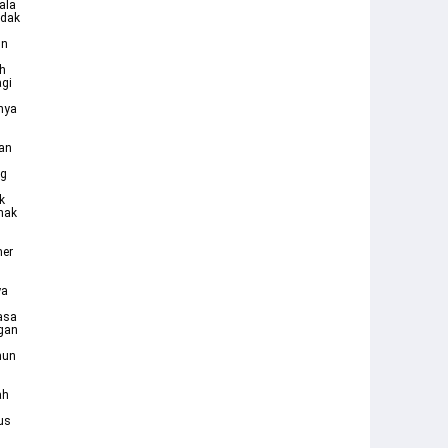
ala
idak
un
ah
agi
nya
dan
ng
k
nak
mer
ya
asa
ngan
mun
ah
us