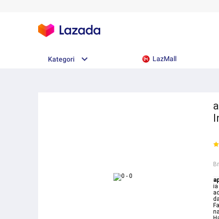
LazMall
Kategori
a
I
B
a
ia
ad
da
Fa
na
Ha