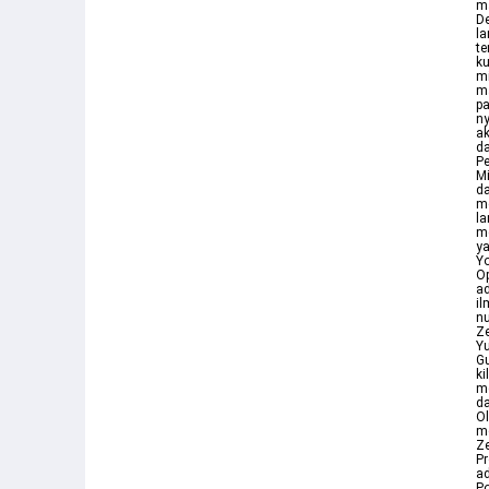
m
D
la
te
ku
mi
ma
p
ny
ak
da
Pe
Mi
da
m
l
m
y
Y
Op
ad
il
nu
Ze
Y
Gu
ki
m
da
Ol
me
Ze
Pr
ad
Po