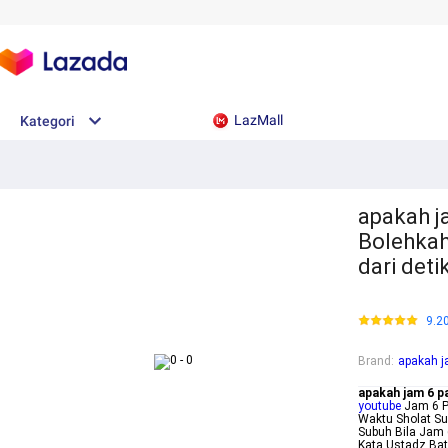
LazMall
Kategori
apakah ja
Bolehkah
dari det
9.2
Brand
:
apakah j
apakah jam 6 p
youtube
Jam 6 P
Waktu Sholat S
Subuh Bila Jam 
Kata Ustadz Ba