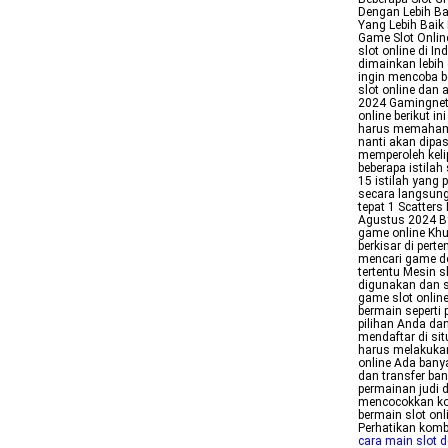
Dengan Lebih B
Yang Lebih Bai
Game Slot Onlin
slot online di I
dimainkan lebih 
ingin mencoba b
slot online dan
2024 Gamingnet 
online berikut i
harus memahami 
nanti akan dipa
memperoleh keli
beberapa istilah
15 istilah yang
secara langsun
tepat 1 Scatters
Agustus 2024 By
game online Khu
berkisar di per
mencari game d
tertentu Mesin s
digunakan dan 
game slot online
bermain seperti
pilihan Anda da
mendaftar di si
harus melakuka
online Ada banya
dan transfer ban
permainan judi 
mencocokkan ko
bermain slot onl
Perhatikan komb
cara main slot 