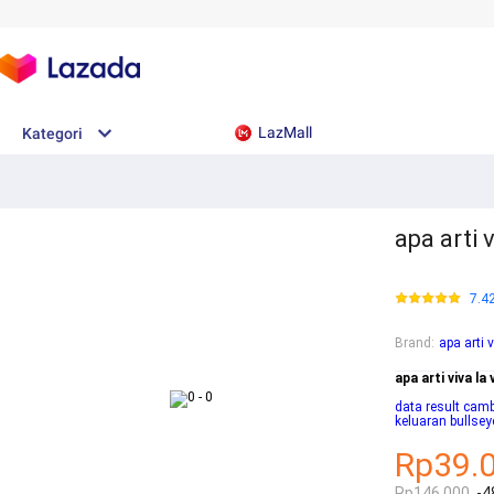
LazMall
Kategori
apa arti v
7.4
Brand
:
apa arti v
apa arti viva la 
data result cam
keluaran bullsey
Rp39.
Rp146.000
-4