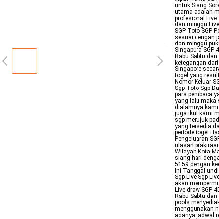
untuk Siang Sor
utama adalah m
profesional Live
dan minggu Live
SGP Toto SGP Po
sesuai dengan j
dan minggu puku
Singapura SGP 4D
Rabu Sabtu dan M
ketegangan dari
Singapore secar
togel yang resu
Nomor Keluar SGP
Sgp Toto Sgp Dat
para pembaca ya
yang lalu maka 
dialamnya kami 
juga ikut kami
sgp merujuk pad
yang tersedia d
periode togel Has
Pengeluaran SGP
ulasan prakiraa
Wilayah Kota Ma
siang hari deng
5159 dengan kec
Ini Tanggal und
Sgp Live Sgp Li
akan mempermuda
Live draw SGP 4D
Rabu Sabtu dan 
pools menyediaka
menggunakan nom
adanya jadwal re