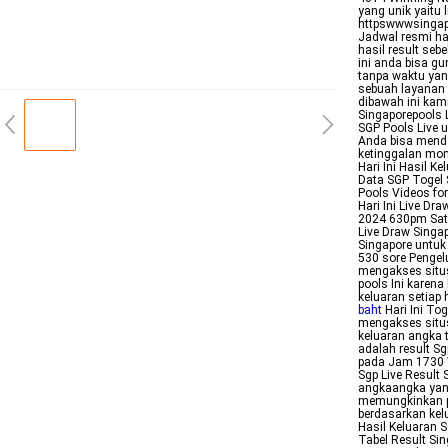
yang unik yaitu 
httpswwwsingapo
Jadwal resmi has
hasil result seb
ini anda bisa gu
tanpa waktu ya
sebuah layanan 
dibawah ini kami
Singaporepools 
SGP Pools Live u
Anda bisa menda
ketinggalan mom
Hari Ini Hasil Ke
Data SGP Togel 
Pools Videos for
Hari Ini Live Dr
2024 630pm Sat 
Live Draw Singa
Singapore untuk 
530 sore Pengel
mengakses situs 
pools Ini karen
keluaran setiap 
baht
Hari Ini To
mengakses situs
keluaran angka t
adalah result Sg
pada Jam 1730 W
Sgp Live Result
angkaangka yang
memungkinkan pa
berdasarkan kelu
Hasil Keluaran 
Tabel Result S