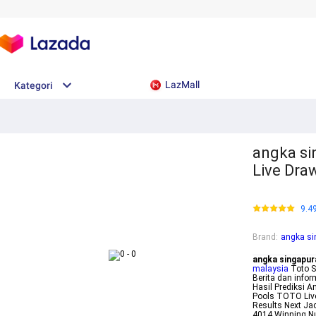
LazMall
Kategori
angka sin
Live Dra
9.4
Brand
:
angka sin
angka singapura
malaysia
Toto S
Berita dan infor
Hasil Prediksi 
Pools TOTO Live
Results Next Ja
4014 Winning Nu