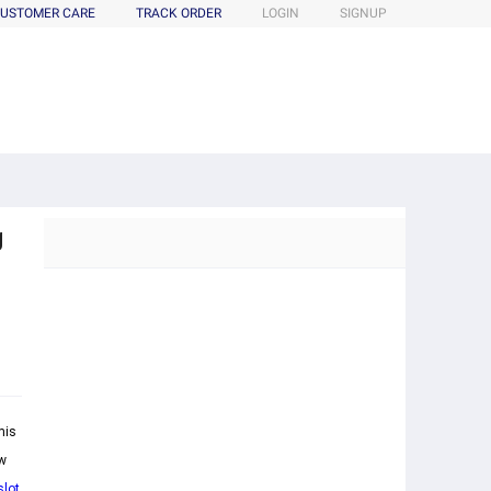
USTOMER CARE
TRACK ORDER
LOGIN
SIGNUP
g
mis
aw
slot