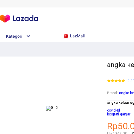
LazMall
Kategori
angka ke
9.8
Brand
:
angka ke
angka keluar s
covid4d
biografi ganjar
Rp50.
Rp404.000
-7